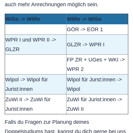
auch mehr Anrechnungen möglich sein.
WiSo -> WiRe
WiRe -> WiSo
GÖR -> EÖR 1
WPR I und WPR II ->
GLZR -> WPR I
GLZR
FP ZR + UGes + WKI ->
WPR 2
Wipol -> Wipol für
Wipol für Jurst:innen ->
Jurist:innen
Wipol
ZuWi II -> ZuWi für
ZuWi für Jurist:innen ->
Jurist:innen
ZuWi II
Falls du Fragen zur Planung deines
Doppelstudiums hast, kannst du dich gerne bei uns