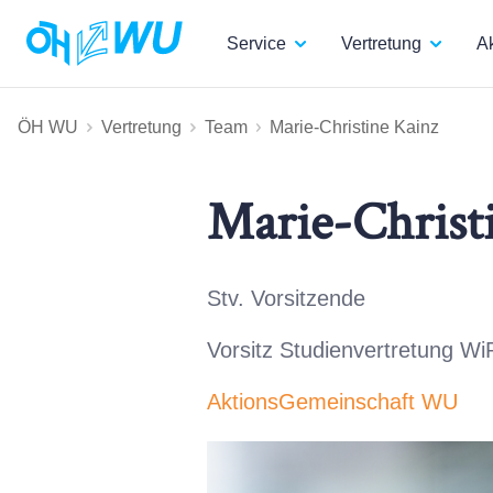
Service
Vertretung
Ak
ÖH WU
Vertretung
Team
Marie-Christine Kainz
Marie-Christ
Stv. Vorsitzende
Vorsitz Studienvertretung Wi
AktionsGemeinschaft WU