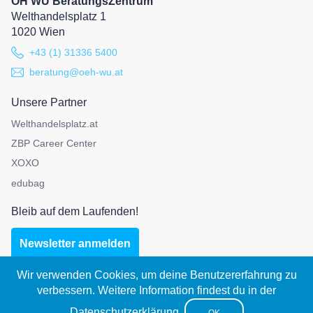
ÖH WU BeratungsZentrum
Welthandelsplatz 1
1020 Wien
+43 (1) 31336 5400
beratung@oeh-wu.at
Unsere Partner
Welthandelsplatz.at
ZBP Career Center
XOXO
edubag
Bleib auf dem Laufenden!
Newsletter anmelden
Wir verwenden Cookies, um deine Benutzererfahrung zu
verbessern. Weitere Information findest du in der
Impressum
|
Datenschutz
Datenschutzerklärung
.