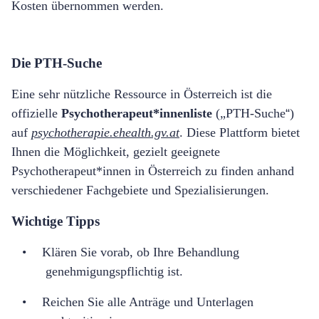
Kosten
ü
bernommen werden.
Die PTH-Suche
Eine sehr n
ü
tzliche Ressource in
Ö
sterreich ist die
offizielle
Psychotherapeut*innenliste
(„
PTH-Suche
“
)
auf
psychotherapie.ehealth.gv.at
. Diese Plattform bietet
Ihnen die M
ö
glichkeit, gezielt geeignete
Psychotherapeut*innen in Österreich zu finden anhand
verschiedener Fachgebiete und Spezialisierungen.
Wichtige Tipps
•
Kl
ä
ren Sie vorab, ob Ihre Behandlung
genehmigungspflichtig ist.
•
Reichen Sie alle Antr
ä
ge und Unterlagen