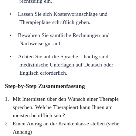
rechtzeitig ein.
•
Lassen Sie sich Kostenvoranschl
ä
ge und
Therapiepl
ä
ne schriftlich geben.
•
Bewahren Sie s
ä
mtliche Rechnungen und
Nachweise gut auf.
•
Achten Sie auf die Sprache
– hä
ufig sind
medizinische Unterlagen auf Deutsch oder
Englisch erforderlich.
Step-by-Step Zusammenfassung
1.
Mit Internisten über den Wunsch einer Therapie
sprechen
.
Welche Therapieart kann Ihnen am
meisten behilflich sein?
2.
Einen Antrag an die Krankenkasse stellen (siehe
Anhang)