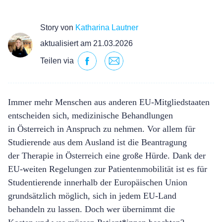
Story von
Katharina Lautner
aktualisiert am 21.03.2026
Teilen via
Immer mehr Menschen aus anderen EU-Mitgliedstaaten
entscheiden sich, medizinische Behandlungen
in
Ö
sterreich in Anspruch zu nehmen. Vor allem f
ü
r
Studierende aus dem Ausland ist die Beantragung
der
Therapie in Ö
sterreich eine groß
e Hürde.
Dank der
EU-weiten Regelungen zur Patientenmobilit
ä
t ist es für
Studentierende innerhalb der Europäischen Union
grunds
ä
tzlich m
ö
glich, sich in jedem EU-Land
behandeln zu lassen. Doch wer
ü
bernimmt die