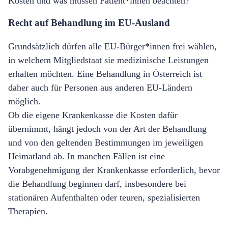
Kosten
und was mü
ssen Patient*innen beachten?
Recht auf Behandlung im EU-Ausland
Grunds
ä
tzlich d
ü
rfen alle EU-B
ü
rger*innen frei w
ä
hlen,
in welchem Mitgliedstaat sie medizinische Leistungen
erhalten m
ö
chten. Eine Behandlung in
Ö
sterreich ist
daher auch f
ü
r Personen aus anderen EU-L
ä
ndern
m
ö
glich.
Ob die eigene Krankenkasse die Kosten daf
ür
ü
bernimmt, h
ä
ngt jedoch von der Art der Behandlung
und von den geltenden Bestimmungen im jeweiligen
Heimatland ab. In manchen Fällen ist eine
Vorabgenehmigung der Krankenkasse erforderlich, bevor
die Behandlung beginnen darf, insbesondere bei
station
ä
ren Aufenthalten oder teuren, spezialisierten
Therapien.