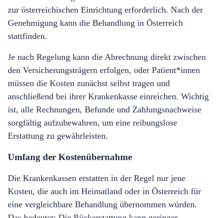
zur
ö
sterreichischen Einrichtung erforderlich. Nach der
Genehmigung kann die Behandlung in
Ö
sterreich
stattfinden.
Je nach Regelung kann die Abrechnung direkt zwischen
den Versicherungstr
ä
gern erfolgen, oder Patient*innen
m
ü
ssen die Kosten zun
ä
chst selbst tragen und
anschließend bei ihrer Krankenkasse einreichen. Wichtig
ist, alle Rechnungen, Befunde und Zahlungsnachweise
sorgf
ä
ltig aufzubewahren, um eine reibungslose
Erstattung zu gew
ährleisten.
Umfang der Kosten
ü
bernahme
Die Krankenkassen erstatten in der Regel nur jene
Kosten, die auch im Heimatland oder in
Ö
sterreich f
ü
r
eine vergleichbare Behandlung
ü
bernommen w
ü
rden.
Das bedeutet: Die R
ü
ckerstattung kann geringer