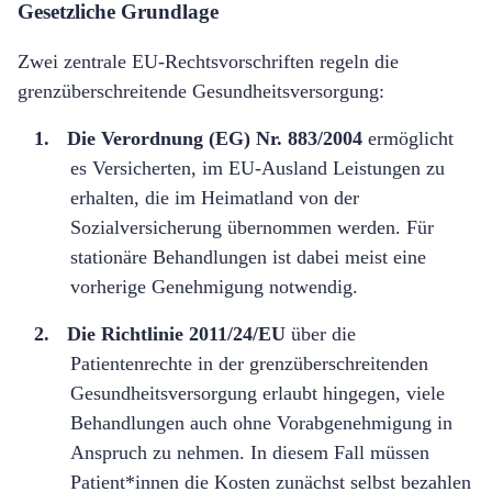
Gesetzliche Grundlage
Zwei zentrale EU-Rechtsvorschriften regeln die
grenz
ü
berschreitende Gesundheitsversorgung:
1.
Die Verordnung (EG) Nr. 883/2004
erm
ö
glicht
es Versicherten, im EU-Ausland Leistungen zu
erhalten, die im Heimatland von der
Sozialversicherung
ü
bernommen werden. F
ür
stationä
re Behandlungen ist dabei meist eine
vorherige Genehmigung notwendig.
2.
Die Richtlinie 2011/24/EU
ü
ber die
Patientenrechte in der grenz
ü
berschreitenden
Gesundheitsversorgung erlaubt hingegen, viele
Behandlungen auch ohne Vorabgenehmigung in
Anspruch zu nehmen. In diesem Fall m
ü
ssen
Patient*innen die Kosten zun
ä
chst selbst bezahlen