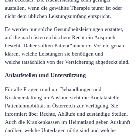
ausfallen, wenn die gew
ä
hlte Therapie teurer ist oder
nicht dem
ü
blichen Leistungsumfang entspricht.
Es werden nur solche Gesundheitsleistungen erstattet,
auf die nach
ö
sterreichischem Recht ein Anspruch
besteht. Daher sollten Patient*innen im Vorfeld genau
kl
ä
ren, welche Leistungen sie benötigen und
welche
tatsä
chlich von der Versicherung abgedeckt sind.
Anlaufstellen und Unterst
ü
tzung
Fü
r alle Fragen rund um Behandlungen und
Kostenerstattung im Ausland steht die Kontaktstelle
Patientenmobilität in Österreich zur Verfügung. Sie
informiert über Rechte, Abläufe und zuständige Stellen.
Auch die Krankenkassen im Heimatland geben Auskunft
dar
ü
ber, welche Unterlagen n
ö
tig sind und welche